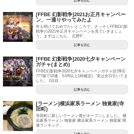
記事を読む
[FFBE 幻影戦争]2021お正月キャンペー
ン、一通りやってみたよ
年も明けておめでたいところで、さっそくFFBE幻影
戦争の2021年正月キャンペーンを見ていきましょ
う。まずはこちら。 広野P...
記事を読む
[FFBE 幻影戦争]2020七夕キャンペーン
ガチャ(まとめ)
FFBE幻影戦争2020七夕キャンペーンガチャ(幻導石
777個で10連、SSR以上1枠確定)、実は全日引いてま
した。 2日目...
記事を読む
[ラーメン]横浜家系ラーメン 独覚家(寺
田町)
寺田町に新しいラーメン屋がオープンしました。 横
浜家系ラーメン 独覚家 横浜家系ラーメン 独覚家 関
連ランキング...