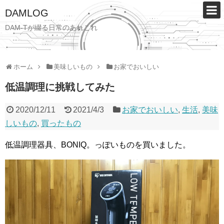
DAMLOG
DAM-Tが綴る日常のあれこれ
ホーム
美味しいもの
お家でおいしい
低温調理に挑戦してみた
2020/12/11
2021/4/3
お家でおいしい
,
生活
,
美味
しいもの
,
買ったもの
低温調理器具、BONIQ。っぽいものを買いました。