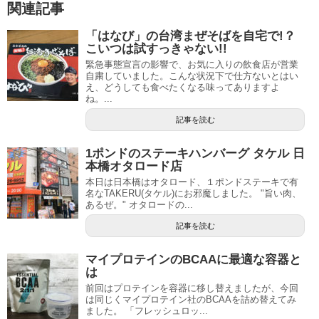
関連記事
「はなび」の台湾まぜそばを自宅で!？
こいつは試すっきゃない!!
緊急事態宣言の影響で、お気に入りの飲食店が営業
自粛していました。こんな状況下で仕方ないとはい
え、どうしても食べたくなる味ってありますよ
ね。...
記事を読む
1ポンドのステーキハンバーグ タケル 日
本橋オタロード店
本日は日本橋はオタロード、１ポンドステーキで有
名なTAKERU(タケル)にお邪魔しました。 "旨い肉、
あるぜ。" オタロードの...
記事を読む
マイプロテインのBCAAに最適な容器と
は
前回はプロテインを容器に移し替えましたが、今回
は同じくマイプロテイン社のBCAAを詰め替えてみ
ました。 「フレッシュロッ...