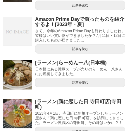
記事を読む
Amazon Prime Dayで買ったものを紹介
するよ！[2023年・夏]
さて、今年のAmazon Prime Dayも終わりましたね。
皆様はいい買い物ができましたか？7月11日・12日に
購入したものが届きました...
記事を読む
[ラーメン]らーめん一八(日本橋)
日本橋にある濃厚スープが売りのらーめん一八さん
にお邪魔してきました。
記事を読む
[ラーメン]鶏に恋した日 寺田町店(寺田
町)
2023年4月1日、寺田町に新規オープンしたラーメン
屋さん「鶏に恋した日 寺田町店」を訪問してきまし
た。ラーメン激戦区の寺田町、その味はいかに？！