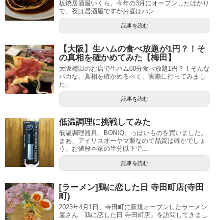
板焼居酒屋いくら。今年の3月にオープンしたばかり
で、夜は居酒屋ですがお昼はハン...
記事を読む
【大阪】生ハムの食べ放題が1円？！そ
の真相を確かめてみた【梅田】
大阪梅田のお店で生ハム60分食べ放題1円？！そんな
バカな。真相を確かめるべく、実際に行ってみまし
た。
記事を読む
低温調理に挑戦してみた
低温調理器具、BONIQ。っぽいものを買いました。
まあ、アイリスオーヤマ製なので品質は確かでしょ
う。お値段本家の半分以下で...
記事を読む
[ラーメン]鶏に恋した日 寺田町店(寺田
町)
2023年4月1日、寺田町に新規オープンしたラーメン
屋さん「鶏に恋した日 寺田町店」を訪問してきまし