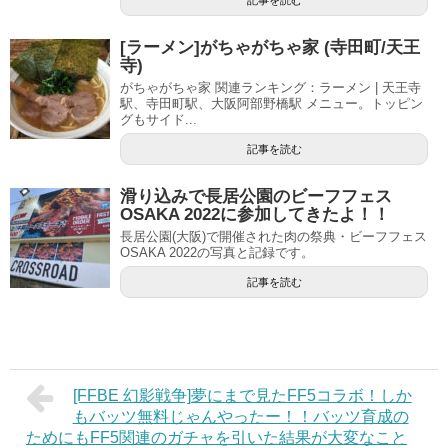
記事を読む
[ラーメン]がちゃがちゃ家 (寺田町/天王
寺)
がちゃがちゃ家 関連ランキング：ラーメン | 天王寺
駅、寺田町駅、大阪阿部野橋駅 メニュー。トッピン
グもサイド...
記事を読む
滑り込みで長居公園のビーフフェス
OSAKA 2022に参加してきたよ！！
長居公園(大阪)で開催された肉の祭典・ビーフフェス
OSAKA 2022の写真と記録です。
記事を読む
[FFBE 幻影戦争]夢にまで見たFF5コラボ！しか
もバッツ無料じゃんやったー！！バッツ育成の
ためにもFF5関連のガチャを引いた結果が大変なこと