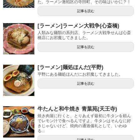
た。ラーメン激戦区の寺田町、その味はいかに？！
記事を読む
[ラーメン]ラーメン大戦争(心斎橋)
人類みな麺類の系列店、ラーメン大戦争せんば心斎
橋店にお邪魔してきました。
記事を読む
[ラーメン]麺処ほんだ(平野)
平野にある麺処ほんだにお邪魔してきました。
記事を読む
牛たんと和牛焼き 青葉苑(天王寺)
焼き肉屋に行くと、とりあえず最初に牛タンを頼ん
でレモン汁で食べるんですよ。牛タンはそんなに好
きじゃないけど、焼肉の通過儀礼として、いわゆ
る...