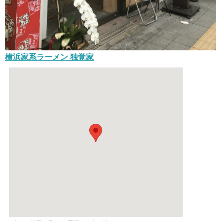
横浜家系ラーメン 独覚家