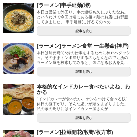
[ラーメン]申手延麺(堺)
本日は営業で外回り。車の運転も久しぶりだなあ。
というわけで今回は堺にある担々麺のお店にお邪魔
してきました。 申手延麺(しげるてのべめ...
記事を読む
[ラーメン]ラーメン食堂 一生懸命(神戸)
本日は所要時間5分の仕事をするために神戸へダッシ
ュ。そのままトンボ帰りするのもなんなので近所の
ラーメン屋を検索してみると、気になるお店を見...
記事を読む
本格的なインドカレー食べたいよね、わ
かる
"インドカレーが食べたい、ナンをつけて食べる奴"
休日の昼下がり、そんな思いが頭をよぎりました。
私の家の周りにはインドカレー屋さんが...
記事を読む
[ラーメン]拉麺開花(牧野/枚方市)