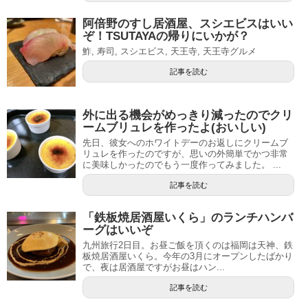
阿倍野のすし居酒屋、スシエビスはいい
ぞ！TSUTAYAの帰りにいかが？
鮓, 寿司, スシエビス, 天王寺, 天王寺グルメ
記事を読む
外に出る機会がめっきり減ったのでクリ
ームブリュレを作ったよ(おいしい)
先日、彼女へのホワイトデーのお返しにクリームブ
リュレを作ったのですが、思いの外簡単でかつ非常
に美味しかったのでもう一度作ってみました。 ...
記事を読む
「鉄板焼居酒屋いくら」のランチハンバ
ーグはいいぞ
九州旅行2日目。お昼ご飯を頂くのは福岡は天神、鉄
板焼居酒屋いくら。今年の3月にオープンしたばかり
で、夜は居酒屋ですがお昼はハン...
記事を読む