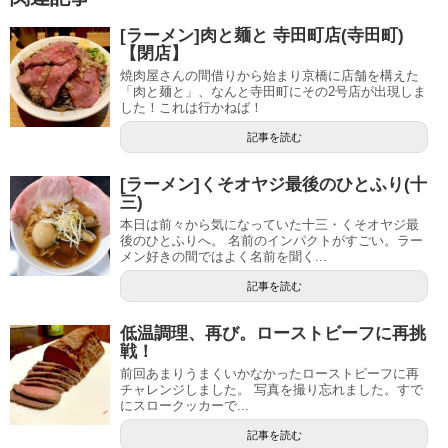
[ラーメン]肉と麺と 寺田町店(寺田町)
【閉店】
焼肉屋さんの間借りから始まり京橋に店舗を構えた
「肉と麺と」、なんと寺田町にその2号店が出現しま
した！これは行かねば！
記事を読む
[ラーメン]くそオヤジ最後のひとふり(十
三)
本日は前々から気になっていた十三・くそオヤジ最
後のひとふりへ。 名前のインパクトがすごい。ラー
メン好きの間ではよく名前を聞く...
記事を読む
低温調理、再び。ローストビーフに再挑
戦！
前回あまりうまくいかなかったローストビーフに再
チャレンジしました。 写真を撮り忘れました。すで
にスロークッカーで...
記事を読む