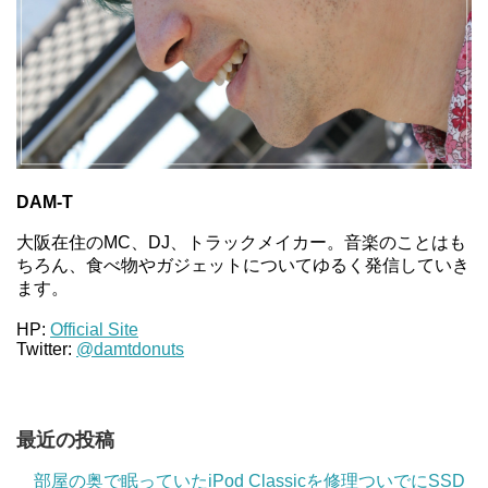
DAM-T
大阪在住のMC、DJ、トラックメイカー。音楽のことはも
ちろん、食べ物やガジェットについてゆるく発信していき
ます。
HP:
Official Site
Twitter:
@damtdonuts
最近の投稿
部屋の奥で眠っていたiPod Classicを修理ついでにSSD