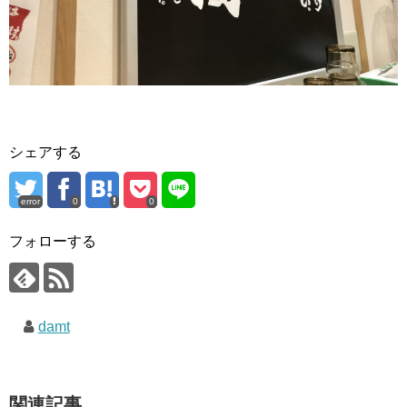
シェアする
error
0
0
フォローする
damt
関連記事