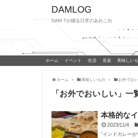
DAMLOG
DAM-Tが綴る日常のあれこれ
ホーム
イベント
生活
音楽
美味しい
ホーム
美味しいもの
お外でお
「
お外でおいしい
」
一
本格的な
2023/11/4
"インドカレーが