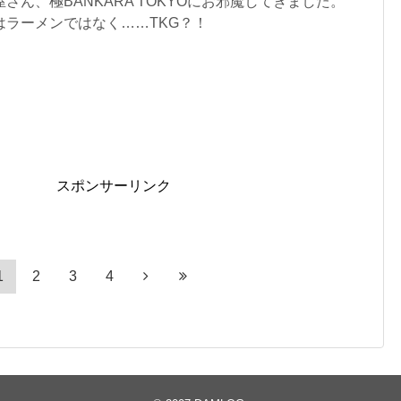
さん、極BANKARA TOKYOにお邪魔してきました。
はラーメンではなく……TKG？！
スポンサーリンク
1
2
3
4