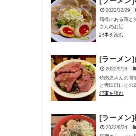
[ラーメン]
2022/12/29
鶴橋にある鶏と
さんのお話
記事を読む
[ラーメン
2022/9/16
焼肉屋さんの間
と寺田町にその
記事を読む
[ラーメン]極
2022/8/24