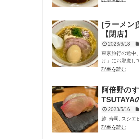
[ラーメン
【閉店】
2023/6/18
東京旅行の途中
け」にお邪魔して
記事を読む
阿倍野の
TSUTA
2023/5/16
鮓, 寿司, スシ
記事を読む