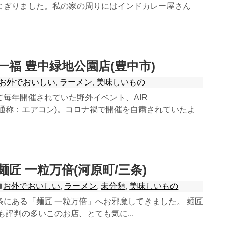
よぎりました。私の家の周りにはインドカレー屋さん
]一福 豊中緑地公園店(豊中市)
お外でおいしい
,
ラーメン
,
美味しいもの
て毎年開催されていた野外イベント、AIR
ER(通称：エアコン)。コロナ禍で開催を自粛されていたよ
麺匠 一粒万倍(河原町/三条)
お外でおいしい
,
ラーメン
,
未分類
,
美味しいもの
条にある「麺匠 一粒万倍」へお邪魔してきました。 麺匠
も評判の多いこのお店、とても気に...