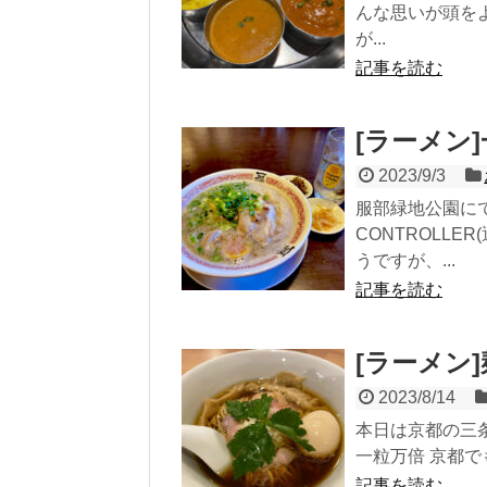
んな思いが頭を
が...
記事を読む
[ラーメン
2023/9/3
服部緑地公園に
CONTROLL
うですが、...
記事を読む
[ラーメン]
2023/8/14
本日は京都の三
一粒万倍 京都で
記事を読む