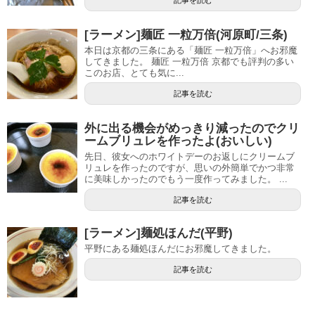
記事を読む
[ラーメン]麺匠 一粒万倍(河原町/三条)
本日は京都の三条にある「麺匠 一粒万倍」へお邪魔
してきました。 麺匠 一粒万倍 京都でも評判の多い
このお店、とても気に...
記事を読む
外に出る機会がめっきり減ったのでクリ
ームブリュレを作ったよ(おいしい)
先日、彼女へのホワイトデーのお返しにクリームブ
リュレを作ったのですが、思いの外簡単でかつ非常
に美味しかったのでもう一度作ってみました。 ...
記事を読む
[ラーメン]麺処ほんだ(平野)
平野にある麺処ほんだにお邪魔してきました。
記事を読む