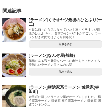
関連記事
[ラーメン]くそオヤジ最後のひとふり(十
三)
本日は前々から気になっていた十三・くそオヤジ最
後のひとふりへ。 名前のインパクトがすごい。ラー
メン好きの間ではよく名前を聞く...
記事を読む
[ラーメン]なんぞ屋(鶴橋)
鶴橋にある鶏と豚骨をベースに出汁をとったとても
美味しいラーメン屋さんのお話
記事を読む
[ラーメン]横浜家系ラーメン 独覚家(寺
田町)
寺田町に新しいラーメン屋がオープンしました。 横
浜家系ラーメン 独覚家 横浜家系ラーメン 独覚家 関
連ランキング...