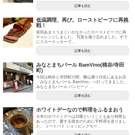
記事を読む
低温調理、再び。ローストビーフに再挑
戦！
前回あまりうまくいかなかったローストビーフに再
チャレンジしました。 写真を撮り忘れました。すで
にスロークッカーで...
記事を読む
みなとまちバール BamVino(桃谷/寺田
町)
今回は桃谷と寺田町の間、勝山通り付近にあるお店
「みなとまちバール BamVino」へ行ってきました。
みなとまちバール バンビーノ ...
記事を読む
ホワイトデーなので料理をふるまおう
今年のホワイトデーは日曜ということもあり時間も
あったので、愛する彼女のために手料理を送りまし
た。 ミートパイ ショッピングモー...