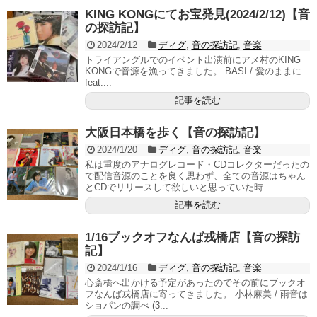
KING KONGにてお宝発見(2024/2/12)【音
の探訪記】
2024/2/12
ディグ
,
音の探訪記
,
音楽
トライアングルでのイベント出演前にアメ村のKING
KONGで音源を漁ってきました。 BASI / 愛のままに
feat....
記事を読む
大阪日本橋を歩く【音の探訪記】
2024/1/20
ディグ
,
音の探訪記
,
音楽
私は重度のアナログレコード・CDコレクターだったの
で配信音源のことを良く思わず、全ての音源はちゃん
とCDでリリースして欲しいと思っていた時...
記事を読む
1/16ブックオフなんば戎橋店【音の探訪
記】
2024/1/16
ディグ
,
音の探訪記
,
音楽
心斎橋へ出かける予定があったのでその前にブックオ
フなんば戎橋店に寄ってきました。 小林麻美 / 雨音は
ショパンの調べ (3...