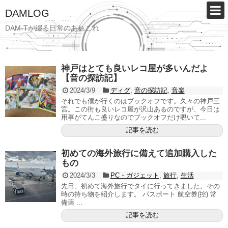
DAMLOG
DAM-Tが綴る日常のあれこれ
神戸はとても良いレコ屋が多いんだよ
【音の探訪記】
2024/3/9
ディグ
,
音の探訪記
,
音楽
それでも僕が行くのはブックオフです。久々の神戸三
宮。この街も良いレコ屋が沢山あるのですが、今日は
用事がてんこ盛りなのでブックオフだけ覗いて...
記事を読む
初めての海外旅行に備えて追加購入した
もの
2024/3/3
PC・ガジェット
,
旅行
,
生活
先日、初めて海外旅行でタイに行ってきました。その
時の持ち物を紹介します。 パスポート 航空券(控) 常
備薬 ...
記事を読む