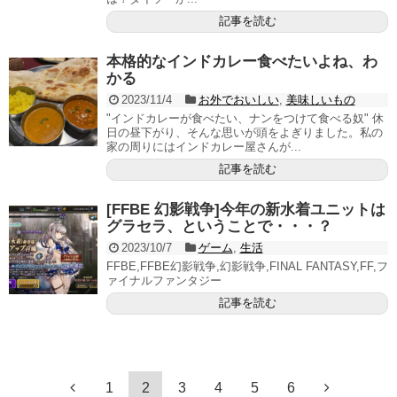
記事を読む
本格的なインドカレー食べたいよね、わ
かる
2023/11/4
お外でおいしい
,
美味しいもの
"インドカレーが食べたい、ナンをつけて食べる奴" 休
日の昼下がり、そんな思いが頭をよぎりました。私の
家の周りにはインドカレー屋さんが...
記事を読む
[FFBE 幻影戦争]今年の新水着ユニットは
グラセラ、ということで・・・？
2023/10/7
ゲーム
,
生活
FFBE,FFBE幻影戦争,幻影戦争,FINAL FANTASY,FF,フ
ァイナルファンタジー
記事を読む
1
2
3
4
5
6