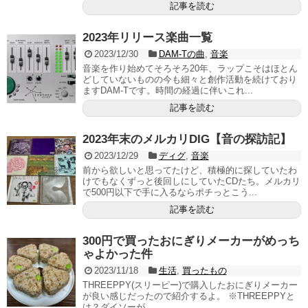
記事を読む
2023年リリース楽曲一覧
2023/12/30
DAM-Tの曲
,
音楽
音楽を作り始めてそろそろ20年、ラップこそはほとん
どしていないものの今も細々と創作活動を続けており
ますDAM-Tです。時間の経過に伴いこれ...
記事を読む
2023年末のメルカリDIG【音の探訪記】
2023/12/29
ディグ
,
音楽
前から欲しいと思ってたけど、積極的に探していたわ
けでもなくずっと後回しにしていたCDたち。メルカリ
で500円以下で手に入るならポチっとこう...
記事を読む
300円で買ったおにぎりメーカーがめっち
ゃよかった件
2023/11/18
生活
,
買ったもの
THREEPPY(スリーピー)で購入したおにぎりメーカー
が良い感じだったので紹介するよ。 ※THREEPPYと
は？ダイソーが...