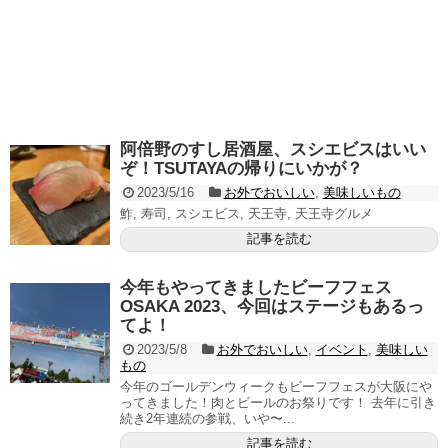
阿倍野のすし居酒屋、スシエビスはいい
ぞ！TSUTAYAの帰りにいかが？
2023/5/16
お外でおいしい
,
美味しいもの
鮓, 寿司, スシエビス, 天王寺, 天王寺グルメ
記事を読む
今年もやってきましたビーフフェス
OSAKA 2023、今回はステージもあるっ
てよ！
2023/5/8
お外でおいしい
,
イベント
,
美味しい
もの
今年のゴールデンウィークもビーフフェスが大阪にや
ってきました！肉とビールのお祭りです！ 去年に引き
続き2年連続の参戦、いや〜...
記事を読む