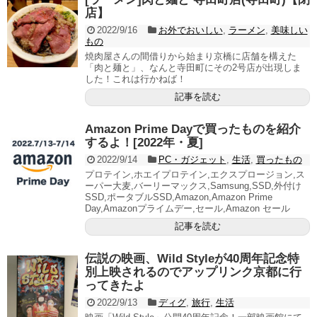
店】
2022/9/16
お外でおいしい
,
ラーメン
,
美味しい
もの
焼肉屋さんの間借りから始まり京橋に店舗を構えた
「肉と麺と」、なんと寺田町にその2号店が出現しま
した！これは行かねば！
記事を読む
Amazon Prime Dayで買ったものを紹介
するよ！[2022年・夏]
2022/9/14
PC・ガジェット
,
生活
,
買ったもの
プロテイン,ホエイプロテイン,エクスプロージョン,ス
ーパー大麦,バーリーマックス,Samsung,SSD,外付け
SSD,ポータブルSSD,Amazon,Amazon Prime
Day,Amazonプライムデー,セール,Amazon セール
記事を読む
伝説の映画、Wild Styleが40周年記念特
別上映されるのでアップリンク京都に行
ってきたよ
2022/9/13
ディグ
,
旅行
,
生活