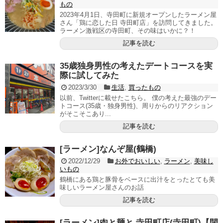
もの
2023年4月1日、寺田町に新規オープンしたラーメン屋
さん「鶏に恋した日 寺田町店」を訪問してきました。
ラーメン激戦区の寺田町、その味はいかに？！
記事を読む
35歳独身男性の考えたデートコースを実
際に試してみた
2023/3/30
生活
,
買ったもの
以前、Twitterに載せたこちら。 僕の考えた最強のデー
トコース(35歳・独身男性)、周りからのリアクション
がそこそこあり...
記事を読む
[ラーメン]なんぞ屋(鶴橋)
2022/12/29
お外でおいしい
,
ラーメン
,
美味し
いもの
鶴橋にある鶏と豚骨をベースに出汁をとったとても美
味しいラーメン屋さんのお話
記事を読む
[ラーメン]肉と麺と 寺田町店(寺田町)【閉