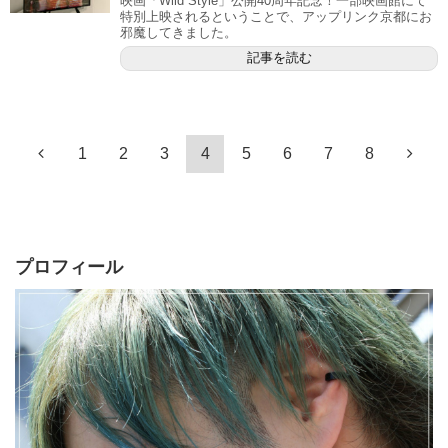
映画「Wild Style」公開40周年記念！一部映画館にて
特別上映されるということで、アップリンク京都にお
邪魔してきました。
記事を読む
1
2
3
4
5
6
7
8
プロフィール