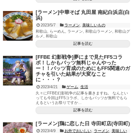
[ラーメン]中華そば 丸田屋 南紀白浜店(白
浜)
2023/5/7
ラーメン
,
美味しいもの
和歌山, らーめん, ラーメン, 和歌山ラーメン, 和歌山グ
ルメ, 和歌山
記事を読む
[FFBE 幻影戦争]夢にまで見たFF5コラ
ボ！しかもバッツ無料じゃんやった
ー！！バッツ育成のためにもFF5関連のガ
チャを引いた結果が大変なこと
に・・・？
2023/4/21
ゲーム
,
生活
久々にFFBE幻影戦争の記事を書きますね。 なんとい
っても今回はFF5コラボ、しかもバッツが無料でもら
えるというお祭りですか...
記事を読む
[ラーメン]鶏に恋した日 寺田町店(寺田町)
2023/4/9
お外でおいしい
,
ラーメン
,
美味しい