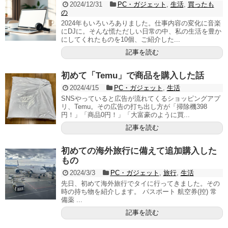
2024/12/31
PC・ガジェット
,
生活
,
買ったも
の
2024年もいろいろありました。仕事内容の変化に音楽
にDJに。そんな慌ただしい日常の中、私の生活を豊か
にしてくれたものを10個、ご紹介した...
記事を読む
初めて「Temu」で商品を購入した話
2024/4/15
PC・ガジェット
,
生活
SNSやっていると広告が流れてくるショッピングアプ
リ、Temu。その広告の打ち出し方が「掃除機398
円！」「商品0円！」「大富豪のように買...
記事を読む
初めての海外旅行に備えて追加購入した
もの
2024/3/3
PC・ガジェット
,
旅行
,
生活
先日、初めて海外旅行でタイに行ってきました。その
時の持ち物を紹介します。 パスポート 航空券(控) 常
備薬 ...
記事を読む