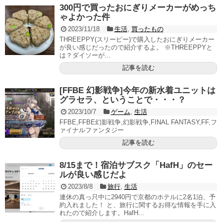
300円で買ったおにぎりメーカーがめっち
ゃよかった件
2023/11/18
生活
,
買ったもの
THREEPPY(スリーピー)で購入したおにぎりメーカー
が良い感じだったので紹介するよ。 ※THREEPPYと
は？ダイソーが...
記事を読む
[FFBE 幻影戦争]今年の新水着ユニットは
グラセラ、ということで・・・？
2023/10/7
ゲーム
,
生活
FFBE,FFBE幻影戦争,幻影戦争,FINAL FANTASY,FF,フ
ァイナルファンタジー
記事を読む
8/15まで！宿泊サブスク「HafH」のセー
ルが良い感じだよ
2023/8/8
旅行
,
生活
連休の真っ只中に2940円で京都のホテルに2名1泊、予
約入れました！ と、旅行に関するお得な情報を手に入
れたので紹介します。HafH...