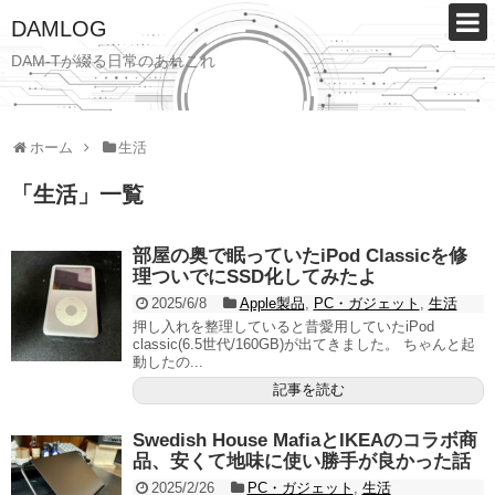
DAMLOG
DAM-Tが綴る日常のあれこれ
ホーム
生活
「
生活
」
一覧
部屋の奥で眠っていたiPod Classicを修
理ついでにSSD化してみたよ
2025/6/8
Apple製品
,
PC・ガジェット
,
生活
押し入れを整理していると昔愛用していたiPod
classic(6.5世代/160GB)が出てきました。 ちゃんと起
動したの...
記事を読む
Swedish House MafiaとIKEAのコラボ商
品、安くて地味に使い勝手が良かった話
2025/2/26
PC・ガジェット
,
生活