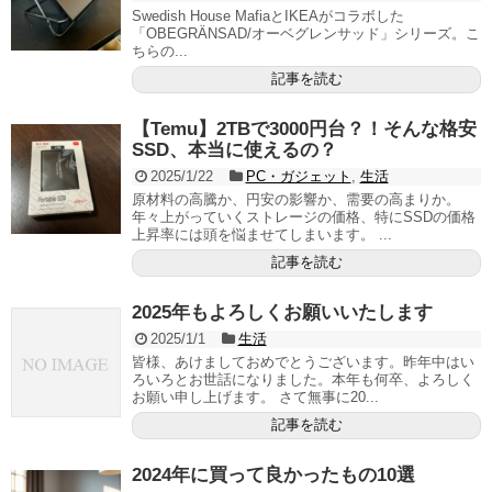
Swedish House MafiaとIKEAがコラボした
「OBEGRÄNSAD/オーベグレンサッド」シリーズ。こ
ちらの...
記事を読む
【Temu】2TBで3000円台？！そんな格安
SSD、本当に使えるの？
2025/1/22
PC・ガジェット
,
生活
原材料の高騰か、円安の影響か、需要の高まりか。
年々上がっていくストレージの価格、特にSSDの価格
上昇率には頭を悩ませてしまいます。 ...
記事を読む
2025年もよろしくお願いいたします
2025/1/1
生活
皆様、あけましておめでとうございます。昨年中はい
ろいろとお世話になりました。本年も何卒、よろしく
お願い申し上げます。 さて無事に20...
記事を読む
2024年に買って良かったもの10選