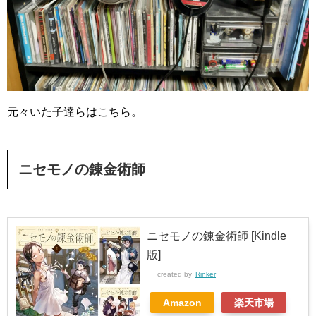
元々いた子達らはこちら。
ニセモノの錬金術師
ニセモノの錬金術師 [Kindle
版]
created by
Rinker
Amazon
楽天市場