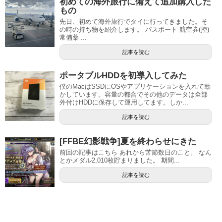
初めての海外旅行に備えて追加購入した
もの
先日、初めて海外旅行でタイに行ってきました。そ
の時の持ち物を紹介します。 パスポート 航空券(控)
常備薬 ...
記事を読む
ポータブルHDDを初導入してみた
僕のMacはSSDにOSやアプリケーションを入れて動
かしています。容量の都合でその他のデータは全部
外付けHDDに保存して運用してます。しか...
記事を読む
[FFBE幻影戦争]夏を終わらせにきた
前回の記事はこちら あれから苦節数日のこと。 なん
とかメダル2,010枚貯まりました。 期間...
記事を読む