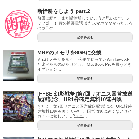
断捨離をしよう part.2
前回に続き、また断捨離していこうと思います。レ
ッツゴー！ 昔の携帯電話 まだスマホがなかったころ
のガラケー...
記事を読む
MBPのメモリを8GBに交換
Macはメモリを食う。 今まで使ってたWindows XP
と比べたらの話だけども。 MacBook Proを買うとき
オプション...
記事を読む
[FFBE 幻影戦争]第7回リオニス国営放送
配信記念、UR1枠確定無料10連召喚
きたよ、第7回リオニス国営放送配信記念、UR1枠確
定無料10連召喚！ いやー、国営放送はみてないけど
ガチャは嬉しい。URユニ...
記事を読む