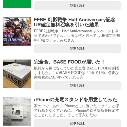
記事を読む
FFBE 幻影戦争 Half Anniversary記念
UR確定無料召喚を引いた結果…
FFBE幻影戦争・Half Anniversaryキャンペーンも今
日で終わりですね。目玉は何と言ってもUR確定の無
料10連ガチャ、みなさん...
記事を読む
完全食、BASE FOODが届いた！
以前から気になっていた完全食 BASE FOODが到着
しました。このBASE FOODは「1食で1日に必要な
栄養素の1/3がすべてとれる完...
記事を読む
iPhoneの充電スタンドを用意してみた
家の中で「あれ、iPhoneどこに置いたっけ？」と探
す行為をなくすために、iPhoneの置き場所を固定す
ることにしました。そこで導入したの...
記事を読む