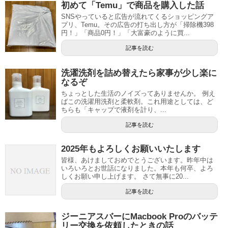
初めて「Temu」で商品を購入した話
SNSやっていると広告が流れてくるショッピングア
プリ、Temu。その広告の打ち出し方が「掃除機398
円！」「商品0円！」「大富豪のように買...
記事を読む
洗濯洗剤を詰め替えたら家事が少し楽に
なるぞ
ちょっとした生活のノイズってありませんか。 例え
ばこの洗濯用洗剤と柔軟剤。これ用途としては、ど
ちらも「キャップで液剤を計り、...
記事を読む
2025年もよろしくお願いいたします
皆様、あけましておめでとうございます。昨年中は
いろいろとお世話になりました。本年も何卒、よろ
しくお願い申し上げます。 さて無事に20...
記事を読む
ジーニアスバーにMacbook Proのバッテ
リー交換を依頼したときの話