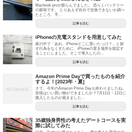
Macbook proが膨らんでました。 恐らくバッテリー
の膨張です。 とりあえず自分で交換できないか調べ
たところ、手...
記事を読む
iPhoneの充電スタンドを用意してみた
家の中で「あれ、iPhoneどこに置いたっけ？」と探
す行為をなくすために、iPhoneの置き場所を固定す
ることにしました。そこで導入したの...
記事を読む
Amazon Prime Dayで買ったものを紹介
するよ！[2023年・夏]
さて、今年のAmazon Prime Dayも終わりましたね。
皆様はいい買い物ができましたか？7月11日・12日に
購入したものが届きました...
記事を読む
35歳独身男性の考えたデートコースを実
際に試してみた