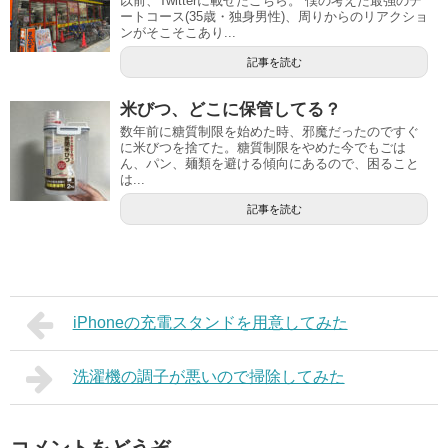
以前、Twitterに載せたこちら。 僕の考えた最強のデ
ートコース(35歳・独身男性)、周りからのリアクショ
ンがそこそこあり...
記事を読む
米びつ、どこに保管してる？
数年前に糖質制限を始めた時、邪魔だったのですぐ
に米びつを捨てた。糖質制限をやめた今でもごは
ん、パン、麺類を避ける傾向にあるので、困ること
は...
記事を読む
iPhoneの充電スタンドを用意してみた
洗濯機の調子が悪いので掃除してみた