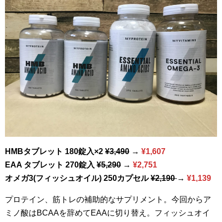
HMBタブレット 180錠入×2
¥3,490
→
¥1,607
EAA タブレット 270錠入
¥5,290
→
¥2,751
オメガ3(フィッシュオイル) 250カプセル
¥2,190
→
¥1,139
プロテイン、筋トレの補助的なサプリメント。今回からア
ミノ酸はBCAAを辞めてEAAに切り替え。フィッシュオイ