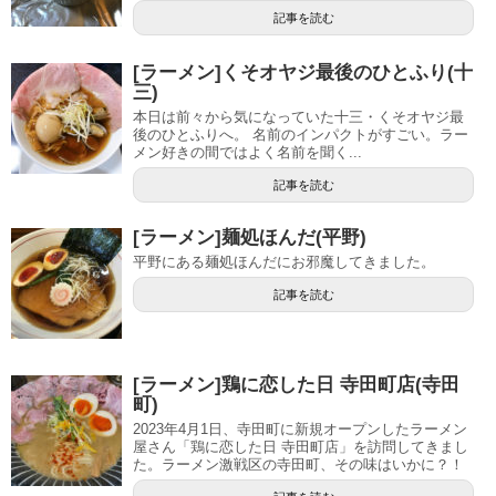
記事を読む
[ラーメン]くそオヤジ最後のひとふり(十
三)
本日は前々から気になっていた十三・くそオヤジ最
後のひとふりへ。 名前のインパクトがすごい。ラー
メン好きの間ではよく名前を聞く...
記事を読む
[ラーメン]麺処ほんだ(平野)
平野にある麺処ほんだにお邪魔してきました。
記事を読む
[ラーメン]鶏に恋した日 寺田町店(寺田
町)
2023年4月1日、寺田町に新規オープンしたラーメン
屋さん「鶏に恋した日 寺田町店」を訪問してきまし
た。ラーメン激戦区の寺田町、その味はいかに？！