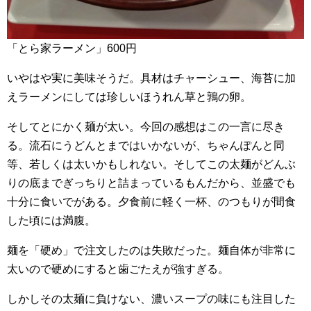
「とら家ラーメン」600円
いやはや実に美味そうだ。具材はチャーシュー、海苔に加
えラーメンにしては珍しいほうれん草と鶉の卵。
そしてとにかく麺が太い。今回の感想はこの一言に尽き
る。流石にうどんとまではいかないが、ちゃんぽんと同
等、若しくは太いかもしれない。そしてこの太麺がどんぶ
りの底までぎっちりと詰まっているもんだから、並盛でも
十分に食いでがある。夕食前に軽く一杯、のつもりが間食
した頃には満腹。
麺を「硬め」で注文したのは失敗だった。麺自体が非常に
太いので硬めにすると歯ごたえが強すぎる。
しかしその太麺に負けない、濃いスープの味にも注目した