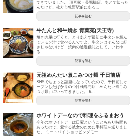
できていました。 頂喜家・長堀橋店。あとで知った
んだけど、枚方市牧野駅前にある...
記事を読む
牛たんと和牛焼き 青葉苑(天王寺)
焼き肉屋に行くと、とりあえず最初に牛タンを頼ん
でレモン汁で食べるんですよ。牛タンはそんなに好
きじゃないけど、焼肉の通過儀礼として、いわゆ
る...
記事を読む
元祖めんたい煮こみつけ麺 千日前店
SNSでちょっと話題になっていたので、千日前にオ
ープンしたばかりのつけ麺専門店「めんたい煮こみ
つけ麺」にいってきました。 6...
記事を読む
ホワイトデーなので料理をふるまおう
今年のホワイトデーは日曜ということもあり時間も
あったので、愛する彼女のために手料理を送りまし
た。 ミートパイ ショッピングモー...