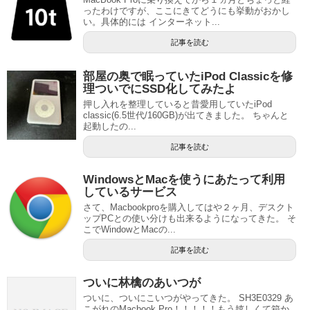
ったわけですが、ここにきてどうにも挙動がおかし
い。具体的には インターネット...
記事を読む
部屋の奥で眠っていたiPod Classicを修
理ついでにSSD化してみたよ
押し入れを整理していると昔愛用していたiPod
classic(6.5世代/160GB)が出てきました。 ちゃんと
起動したの...
記事を読む
WindowsとMacを使うにあたって利用
しているサービス
さて、Macbookproを購入してはや２ヶ月、デスクト
ップPCとの使い分けも出来るようになってきた。 そ
こでWindowとMacの...
記事を読む
ついに林檎のあいつが
ついに、ついにこいつがやってきた。 SH3E0329 あ
こがれのMacbook Pro！！！！！もう嬉しくて箱か