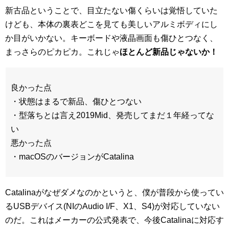
新古品ということで、目立たない傷くらいは覚悟していた
けども、本体の裏表どこを見ても美しいアルミボディにし
か目がいかない。キーボードや液晶画面も傷ひとつなく、
まっさらのピカピカ。これじゃ
ほとんど新品じゃないか！
良かった点
・状態はまるで新品、傷ひとつない
・型落ちとは言え2019Mid、発売してまだ１年経ってな
い
悪かった点
・macOSのバージョンがCatalina
Catalinaがなぜダメなのかというと、僕が普段から使ってい
るUSBデバイス(NIのAudio I/F、X1、S4)が対応していない
のだ。これはメーカーの公式発表で、今後Catalinaに対応す