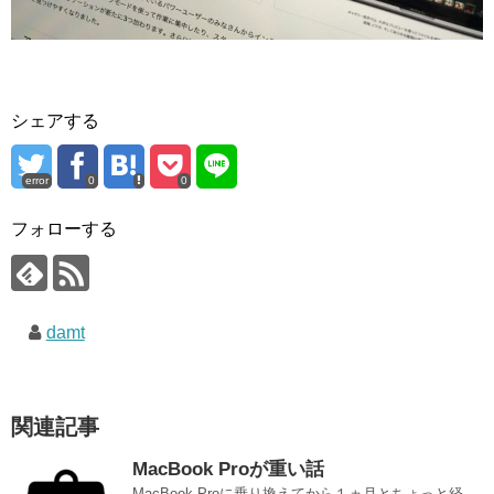
シェアする
error
0
0
フォローする
damt
関連記事
MacBook Proが重い話
MacBook Proに乗り換えてから１ヵ月とちょっと経