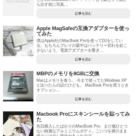
ら出す前に写真...
記事を読む
Apple MagSafeの互換アダプターを使っ
てみた
僕はApple社のMacBook Proを使ってDJをしてい
る。もちろんプレイの最中はバッテリー切れを起こ
さないよう、電源アダプターを繋ぎ...
記事を読む
MBPのメモリを8GBに交換
Macはメモリを食う。 今まで使ってたWindows XP
と比べたらの話だけども。 MacBook Proを買うとき
オプション...
記事を読む
Macbook Proにスキンシールを貼ってみ
た
先日購入したばかりのMacBook Pro、まだ傷ひとつ
ない綺麗なアルミニウムボディ。こいつを裸のまま
使うには少し抵抗があったので...