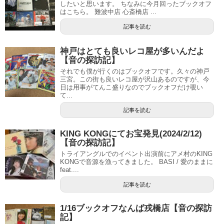
したいと思います。 ちなみに今月回ったブックオフ
はこちら。 難波中店 心斎橋店 ...
記事を読む
神戸はとても良いレコ屋が多いんだよ
【音の探訪記】
それでも僕が行くのはブックオフです。久々の神戸
三宮。この街も良いレコ屋が沢山あるのですが、今
日は用事がてんこ盛りなのでブックオフだけ覗い
て...
記事を読む
KING KONGにてお宝発見(2024/2/12)
【音の探訪記】
トライアングルでのイベント出演前にアメ村のKING
KONGで音源を漁ってきました。 BASI / 愛のままに
feat....
記事を読む
1/16ブックオフなんば戎橋店【音の探訪
記】