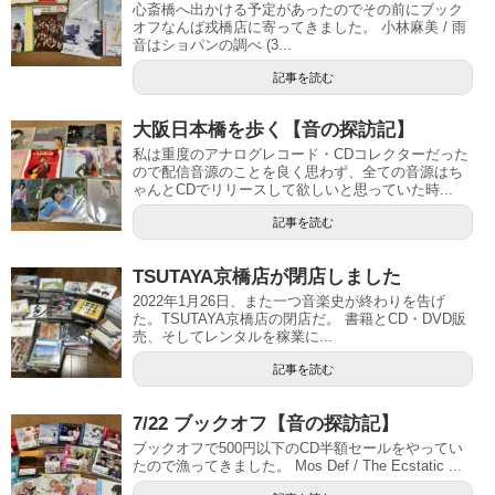
心斎橋へ出かける予定があったのでその前にブック
オフなんば戎橋店に寄ってきました。 小林麻美 / 雨
音はショパンの調べ (3...
記事を読む
大阪日本橋を歩く【音の探訪記】
私は重度のアナログレコード・CDコレクターだった
ので配信音源のことを良く思わず、全ての音源はち
ゃんとCDでリリースして欲しいと思っていた時...
記事を読む
TSUTAYA京橋店が閉店しました
2022年1月26日、また一つ音楽史が終わりを告げ
た。TSUTAYA京橋店の閉店だ。 書籍とCD・DVD販
売、そしてレンタルを稼業に...
記事を読む
7/22 ブックオフ【音の探訪記】
ブックオフで500円以下のCD半額セールをやってい
たので漁ってきました。 Mos Def / The Ecstatic ...