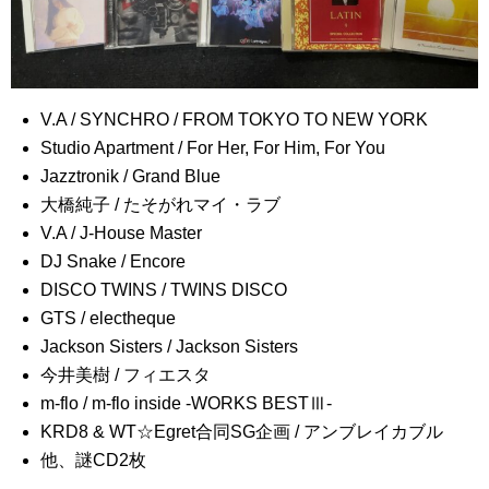
V.A / SYNCHRO / FROM TOKYO TO NEW YORK
Studio Apartment / For Her, For Him, For You
Jazztronik / Grand Blue
大橋純子 / たそがれマイ・ラブ
V.A / J-House Master
DJ Snake / Encore
DISCO TWINS / TWINS DISCO
GTS / electheque
Jackson Sisters / Jackson Sisters
今井美樹 / フィエスタ
m-flo / m-flo inside -WORKS BESTⅢ-
KRD8 & WT☆Egret合同SG企画 / アンブレイカブル
他、謎CD2枚