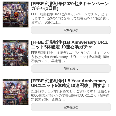
[FFBE 幻影戦争]2020七夕キャンペーン
ガチャ(1日目)
FFBE幻影戦争2020七夕キャンペーンガチャ、どう
します？ 七夕の"7"にならって幻導石を777個消費し
ますが、SSR以上...
記事を読む
[FFBE 幻影戦争]1st Anniversary URユ
ニット5体確定 10連召喚ガチャ
FFBE幻影戦争、１周年おめでとうございます！とい
うわけで1st Anniversary URユニット5体確定 10連
召喚ガチャ、早速引い...
記事を読む
[FFBE 幻影戦争]1.5 Year Anniversary
URユニット5体確定10連召喚、回すよ！
幻影戦争、1.5周年おめでとうございます！ 無償石も
6000個ほど頂いたので毎回恒例のURユニット5体確
定10連召喚、遠慮な...
記事を読む