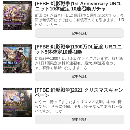
[FFBE 幻影戦争]1st Anniversary URユ
ニット10体確定 10連召喚ガチャ
前回に引き続きFFBE幻影戦争１周年記念ガチャ、今
回は無償石だけではなく有償石の方も引きます。 UR
ビジョンカー...
記事を読む
[FFBE 幻影戦争]1300万DL記念 URユニ
ット5体確定10連召喚
幻影戦争1300万DL！おめでとうございます。取り急
ぎ1日1回限定無料10連召喚、最大100連召喚ガチ
ャ、有難く頂戴いたします。さ...
記事を読む
[FFBE 幻影戦争]2021 クリスマスキャン
ペーン
いやー、待ってましたよクリスマス復刻。本当に待
ってた。 さらに今回、ギルガチャなんてあるじゃな
いですか。 しか...
記事を読む