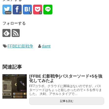
error
0
0
フォローする
FFBE幻影戦争
damt
関連記事
[FFBE 幻影戦争]バスターソード+5を強
化してみたよ
FF7コラボ、クラウドに興味はないのですが、バス
ターソードはちょっと欲しかったので＋５を作りま
した。 大剣、アサルトタイプで...
記事を読む