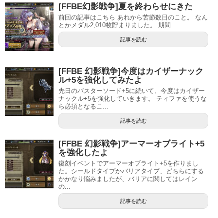
[FFBE幻影戦争]夏を終わらせにきた
前回の記事はこちら あれから苦節数日のこと。 なん
とかメダル2,010枚貯まりました。 期間...
記事を読む
[FFBE 幻影戦争]今度はカイザーナック
ル+5を強化してみたよ
先日のバスターソード+5に続いて、今度はカイザー
ナックル+5を強化していきます。 ティファを使うな
ら必須となるこ...
記事を読む
[FFBE 幻影戦争]アーマーオブライト+5
を強化したよ
復刻イベントでアーマーオブライト+5を作りまし
た。シールドタイプかバリアタイプ、どちらにする
かかなり悩みましたが、バリアに関してはレイン
の...
記事を読む