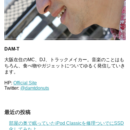
DAM-T
大阪在住のMC、DJ、トラックメイカー。音楽のことはも
ちろん、食べ物やガジェットについてゆるく発信していき
ます。
HP:
Official Site
Twitter:
@damtdonuts
最近の投稿
部屋の奥で眠っていたiPod Classicを修理ついでにSSD
化してみたよ