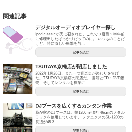
関連記事
デジタルオーディオプレイヤー探し
ipod classicが天に召された。これで３度目？半年前
に修理出したばっかりだってのに。 いつものことだ
けど、特に激しい衝撃を与...
記事を読む
TSUTAYA京橋店が閉店しました
2022年1月26日、また一つ音楽史が終わりを告げ
た。TSUTAYA京橋店の閉店だ。 書籍とCD・DVD販
売、そしてレンタルを稼業に...
記事を読む
DJブースを広くするカンタン作業
我が家のDJブースは、幅120cm×奥行46cmのメタル
ラックを使用しています。 テクニクスのSL-1200の
長辺が45.3...
記事を読む