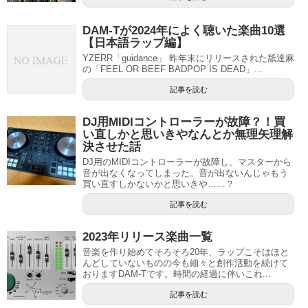
DAM-Tが2024年によく聴いた楽曲10選
【日本語ラップ編】
YZERR「guidance」 昨年末にリリースされた舐達麻
の「FEEL OR BEEF BADPOP IS DEAD」...
記事を読む
DJ用MIDIコントローラーが故障？！買
い直しかと思いきやなんとか無理矢理解
決させた話
DJ用のMIDIコントローラーが故障し、マスターから
音が出なくなってしまった。音が出ないんじゃもう
買い直すしかないかと思いきや……？
記事を読む
2023年リリース楽曲一覧
音楽を作り始めてそろそろ20年、ラップこそはほと
んどしていないものの今も細々と創作活動を続けて
おりますDAM-Tです。時間の経過に伴いこれ...
記事を読む