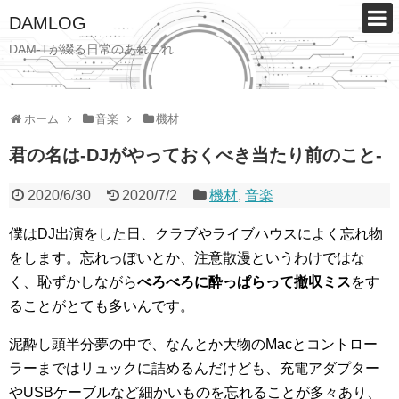
DAMLOG
DAM-Tが綴る日常のあれこれ
ホーム
音楽
機材
君の名は-DJがやっておくべき当たり前のこと-
2020/6/30
2020/7/2
機材
,
音楽
僕はDJ出演をした日、クラブやライブハウスによく忘れ物
をします。忘れっぽいとか、注意散漫というわけではな
く、恥ずかしながら
べろべろに酔っぱらって撤収ミス
をす
ることがとても多いんです。
泥酔し頭半分夢の中で、なんとか大物のMacとコントロー
ラーまではリュックに詰めるんだけども、充電アダプター
やUSBケーブルなど細かいものを忘れることが多々あり、